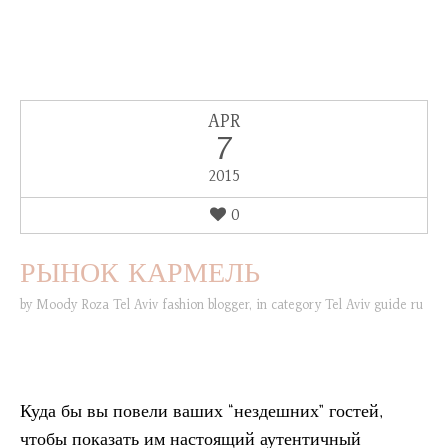
APR
7
2015
0
РЫНОК КАРМЕЛЬ
by
Moody Roza Tel Aviv fashion blogger
,
in category
Tel Aviv guide ru
Куда бы вы повели ваших “нездешних” гостей,
чтобы показать им настоящий аутентичный