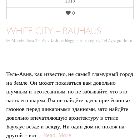
2015
0
WHITE CITY – BAUHAUS
by
Moody Roza Tel Aviv fashion blogger
,
in category
Tel Aviv guide ru
Тель-Авив, как известно, не самый гламурный город
на Земле. Он может показаться вам довольно
шумным и неотёсанным, но не забывайте, что это
часть его шарма. Вы не найдёте здесь причёсанных
газонов перед шикарными зданиями, зато найдёте
довольно впечатляющую архитектуру в стиле
Баухаус везде и всюду. Ни один дом не похож на
другой – вот ,…
Read More